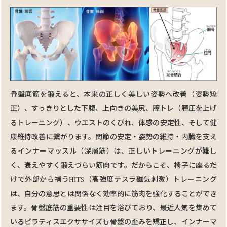
骨盤底筋を鍛えると、本来の正しく美しい姿勢へ改善（姿勢矯
正）、すっきりとした下腹、上向きの美尻、膣トレ（膣圧を上げ
るトレーニング）、ウエストのくびれ、体感の安定性、そして健
康維持改善に繋がります。関節の安定・姿勢の維持・内臓を⽀え
るインナーマッスル（深層筋）は、正しいトレーニングが難し
く、衰えやすく鍛えづらい筋⾁です。だからこそ、椅⼦に座るだ
けで外部から補うHITS（⾼強度テスラ磁気刺激）トレーニング
は、⾃分の意思とは関係なく効率的に筋⾁を強化することができ
ます。骨盤底筋の重要性は注⽬を浴びており、最近⼈気を集めて
いるピラティスエクササイズも骨盤の歪みを矯正し、インナーマ