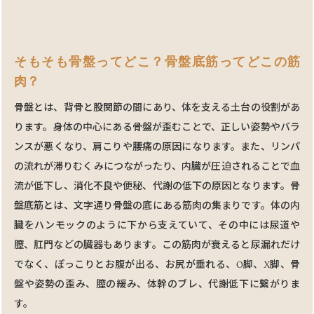
そもそも⾻盤ってどこ？骨盤底筋ってどこの筋
⾁？
骨盤とは、背骨と股関節の間にあり、体を支える⼟台の役割があ
ります。⾝体の中⼼にある骨盤が歪むことで、正しい姿勢やバラ
ンスが悪くなり、肩こりや腰痛の原因になります。また、リンパ
の流れが滞りむくみにつながったり、内臓が圧迫されることで⾎
流が低下し、消化不良や便秘、代謝の低下の原因となります。骨
盤底筋とは、⽂字通り⾻盤の底にある筋⾁の集まりです。体の内
臓をハンモックのように下から⽀えていて、その中には尿道や
膣、肛⾨などの臓器もあります。この筋⾁が衰えると尿漏れだけ
でなく、ぽっこりとお腹が出る、お尻が垂れる、O脚、X脚、骨
盤や姿勢の歪み、膣の緩み、体幹のブレ、代謝低下に繋がりま
す。