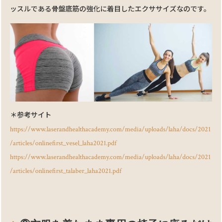
ッスルである骨盤底筋の強化に着⽬したエクササイズなのです。
＊参考サイト
https://www.laserandhealthacademy.com/media/uploads/laha/docs/2021
/articles/onlinefirst_vesel_laha2021.pdf
https://www.laserandhealthacademy.com/media/uploads/laha/docs/2021
/articles/onlinefirst_talaber_laha2021.pdf