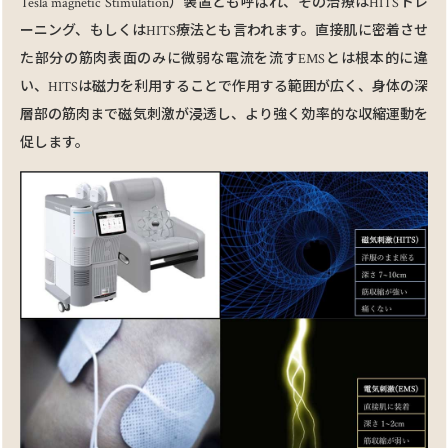
Tesla magnetic Stimulation）装置とも呼ばれ、その治療はHITSトレ
ーニング、もしくはHITS療法とも⾔われます。直接肌に密着させ
た部分の筋⾁表⾯のみに微弱な電流を流すEMSとは根本的に違
い、HITSは磁⼒を利⽤することで作⽤する範囲が広く、⾝体の深
層部の筋⾁まで磁気刺激が浸透し、より強く効率的な収縮運動を
促します。