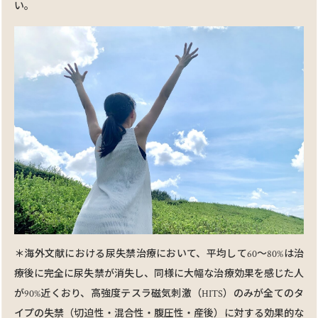
い。
＊海外⽂献における尿失禁治療において、平均して60～80%は治
療後に完全に尿失禁が消失し、同様に⼤幅な治療効果を感じた⼈
が90%近くおり、⾼強度テスラ磁気刺激（HITS）のみが全てのタ
イプの失禁（切迫性・混合性・腹圧性・産後）に対する効果的な