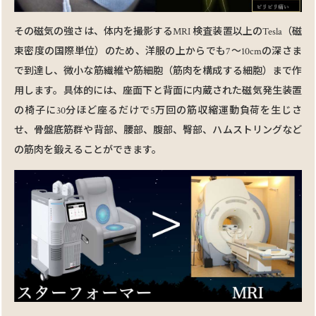
その磁気の強さは、体内を撮影するMRI 検査装置以上のTesla（磁
束密度の国際単位）のため、洋服の上からでも7～10cmの深さま
で到達し、微⼩な筋繊維や筋細胞（筋⾁を構成する細胞）まで作
⽤します。具体的には、座⾯下と背⾯に内蔵された磁気発⽣装置
の椅⼦に30分ほど座るだけで5万回の筋収縮運動負荷を⽣じさ
せ、⾻盤底筋群や背部、腰部、腹部、臀部、ハムストリングなど
の筋⾁を鍛えることができます。