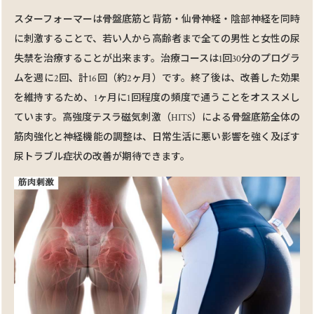
スターフォーマーは⾻盤底筋と背筋・仙⾻神経・陰部神経を同時
に刺激することで、若い⼈から⾼齢者まで全ての男性と⼥性の尿
失禁を治療することが出来ます。治療コースは1回30分のプログラ
ムを週に2回、計16回（約2ヶ⽉）です。終了後は、改善した効果
を維持するため、1ヶ⽉に1回程度の頻度で通うことをオススメし
ています。⾼強度テスラ磁気刺激（HITS）による⾻盤底筋全体の
筋⾁強化と神経機能の調整は、⽇常⽣活に悪い影響を強く及ぼす
尿トラブル症状の改善が期待できます。