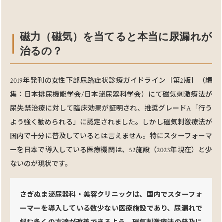
磁⼒（磁気）を当てると本当に尿漏れが
治るの？
2019年発刊の⼥性下部尿路症状診療ガイドライン［第2版］（編
集：⽇本排尿機能学会/日本泌尿器科学会）にて磁気刺激療法が
尿失禁治療に対して臨床効果が証明され、推奨グレードA「⾏う
よう強く勧められる」に認定されました。しかし磁気刺激療法が
国内で十分に普及しているとは⾔えません。特にスターフォーマ
ーを⽇本で導⼊している医療機関は、52施設（2023年現在）と少
ないのが現状です。
さぎぬま泌尿器科・美容クリニックは、国内でスターフォ
ーマーを導⼊している数少ない医療施設であり、尿漏れで