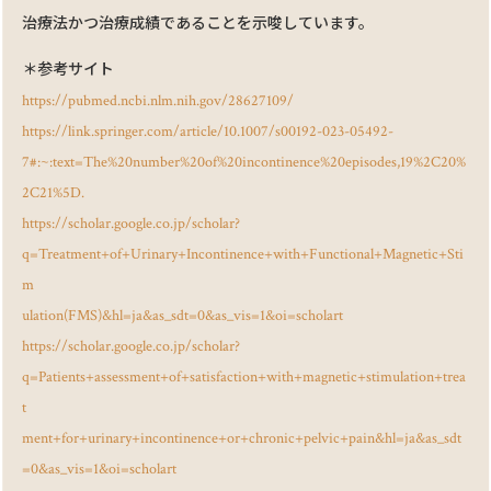
治療法かつ治療成績であることを⽰唆しています。
＊参考サイト
https://pubmed.ncbi.nlm.nih.gov/28627109/
https://link.springer.com/article/10.1007/s00192-023-05492-
7#:~:text=The%20number%20of%20incontinence%20episodes,19%2C20%
2C21%5D.
https://scholar.google.co.jp/scholar?
q=Treatment+of+Urinary+Incontinence+with+Functional+Magnetic+Sti
m
ulation(FMS)&hl=ja&as_sdt=0&as_vis=1&oi=scholart
https://scholar.google.co.jp/scholar?
q=Patients+assessment+of+satisfaction+with+magnetic+stimulation+trea
t
ment+for+urinary+incontinence+or+chronic+pelvic+pain&hl=ja&as_sdt
=0&as_vis=1&oi=scholart