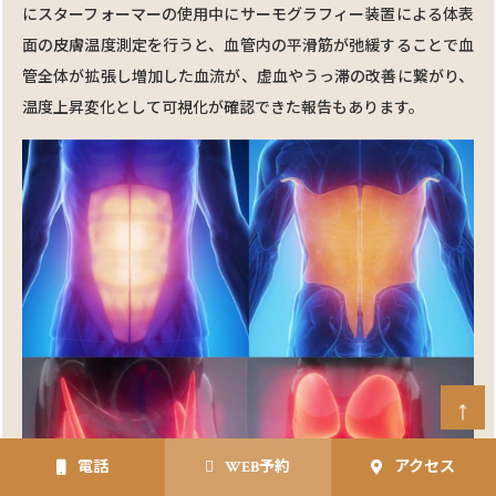
にスターフォーマーの使⽤中にサーモグラフィー装置による体表
⾯の⽪膚温度測定を行うと、⾎管内の平滑筋が弛緩することで⾎
管全体が拡張し増加した⾎流が、虚⾎やうっ滞の改善に繋がり、
温度上昇変化として可視化が確認できた報告もあります。
電話
WEB予約
アクセス