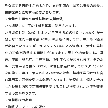
を促進する可能性があるため、思春期前の小児では身長の成長と
性的発達を監視する必要があります。
・女性から男性への性転換者 支援療法
2〜4週間に1ml/回の注射を基準に使用されます。
からだの性別（Sex）と本人が自覚する心の性別（Gender）が一
致しない性同一性障害（GID）の治療に関しては、ホルモン療法
が必要となりますが、サスタノン250による治療は、女性に男性
化の兆候を誘発する可能性があります。男性化の症状には、嗄
声、座瘡、多毛症、月経不順、脱毛症などが含まれます。そのた
め、女性から男性へ（FTM）の性転換者に対してサスタノン250
を開始する際は、個人的および病歴の収集、精神医学的評価を含
む専門家の評価を受ける必要があります。治療中は、個人に合わ
せた頻度と内容で定期検査を受けることが推奨され、以下を監視
する必要があります。
・骨粗鬆症の兆候
・脂質プロフィールの変化