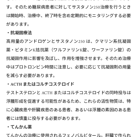
す。そのため糖尿病患者に対してサスタノン250治療を行うとき
は開始時、治療中、終了時を含め定期的にモニタリングする必要
があります。
・抗凝固療法
高用量のアンドロゲンとサスタノン250 は、クマリン系抗凝固
薬・ビタミンK拮抗薬（ワルファリンK錠、ワーファリン錠）の
抗凝固作用に影響を及ぼし、作用を増強させます。そのため治療
中はプロトロンビン時間に注意し、必要に応じて抗凝固剤の用量
を減らす必要があります。
・ACTH またはコルチコステロイド
テストステロンと ACTH またはコルチコステロイドの同時投与は
浮腫形成を促進する可能性があるため、これらの活性物質は、特
に心臓疾患や肝臓疾患のある患者、あるいは浮腫の素因のある患
者には慎重に投与する必要があります。
・てんかん薬
てんかんの治療に使⽤されるフェノバルビタール。肝臓で作られ