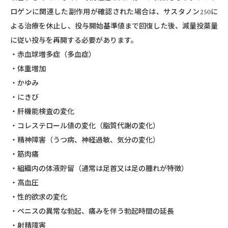
ロゲンに関連した副作用が確認された場合は、サスタノン250に
よる治療を休止し、投与開始基準値まで回復した後、減量投薬量
に従い投与を再開する必要があります。
・⾚⾎球増多症（多血症）
・体重増加
・かゆみ
・にきび
・肝機能検査の変化
・コレステロール値の変化（脂質代謝の変化）
・精神障害（うつ病、神経過敏、気分の変化）
・筋肉痛
・組織内の体液貯留（通常は足首又は足の腫れが特徴）
・高血圧
・性的欲求の変化
・ペニスの異常な勃起、痛みを伴う勃起時間の延長
・射精障害