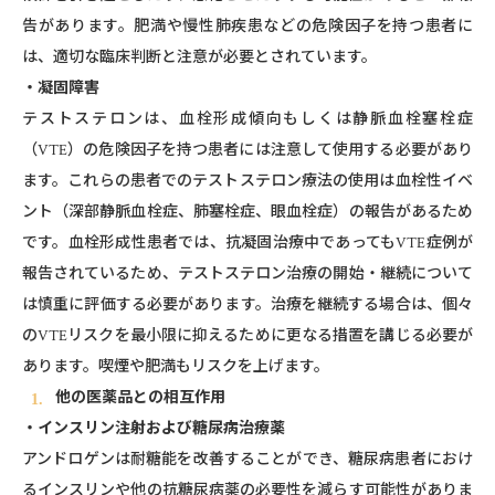
告があります。肥満や慢性肺疾患などの危険因子を持つ患者に
は、適切な臨床判断と注意が必要とされています。
・凝固障害
テストステロンは、血栓形成傾向もしくは静脈血栓塞栓症
（VTE）の危険因子を持つ患者には注意して使用する必要があり
ます。これらの患者でのテストステロン療法の使用は血栓性イベ
ント（深部静脈血栓症、肺塞栓症、眼血栓症）の報告があるため
です。血栓形成性患者では、抗凝固治療中であってもVTE症例が
報告されているため、テストステロン治療の開始・継続について
は慎重に評価する必要があります。治療を継続する場合は、個々
のVTEリスクを最小限に抑えるために更なる措置を講じる必要が
あります。喫煙や肥満もリスクを上げます。
他の医薬品との相互作用
・インスリン注射および糖尿病治療薬
アンドロゲンは耐糖能を改善することができ、糖尿病患者におけ
るインスリンや他の抗糖尿病薬の必要性を減らす可能性がありま