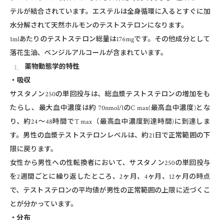
テルが結合されています。エステルは全身循環に入るとすぐに加
水分解されて天然ホルモンのテストステロンになります。
1mlあたりのテストステロン総量は176mgです。その他成分として
落花生油、ベンジルアルコールが含まれています。
薬物動態学的特性
・吸収
サスタノン250の単回投与は、総血漿テストステロンの増加をも
たらし、最大血中濃度は約 70nmol/lのC max(最高血中濃度)とな
り、約24～48時間でT max（最高血中濃度到達時間)に到達しま
す。男性の血漿テストステロンレベルは、約21日で正常範囲の下
限に戻ります。
女性から男性への性転換者において、サスタノン250の単回投与
を2週間ごとに繰り返したところ、2ヶ月、4ヶ月、12ヶ月の時点
で、テストステロンの平均値が男性の正常範囲の上限に近づくこ
とが分かっています。
・分布