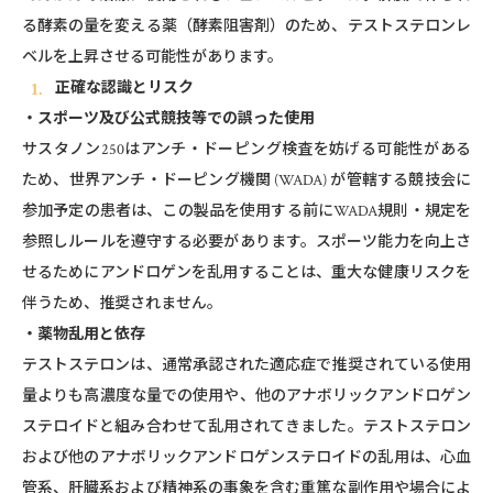
る酵素の量を変える薬（酵素阻害剤）のため、テストステロンレ
ベルを上昇させる可能性があります。
正確な認識とリスク
・スポーツ及び公式競技等での誤った使用
サスタノン250はアンチ・ドーピング検査を妨げる可能性がある
ため、世界アンチ・ドーピング機関 (WADA) が管轄する競技会に
参加予定の患者は、この製品を使用する前にWADA規則・規定を
参照しルールを遵守する必要があります。スポーツ能力を向上さ
せるためにアンドロゲンを乱用することは、重大な健康リスクを
伴うため、推奨されません。
・薬物乱用と依存
テストステロンは、通常承認された適応症で推奨されている使用
量よりも高濃度な量での使用や、他のアナボリックアンドロゲン
ステロイドと組み合わせて乱用されてきました。テストステロン
および他のアナボリックアンドロゲンステロイドの乱用は、心血
管系、肝臓系および精神系の事象を含む重篤な副作用や場合によ