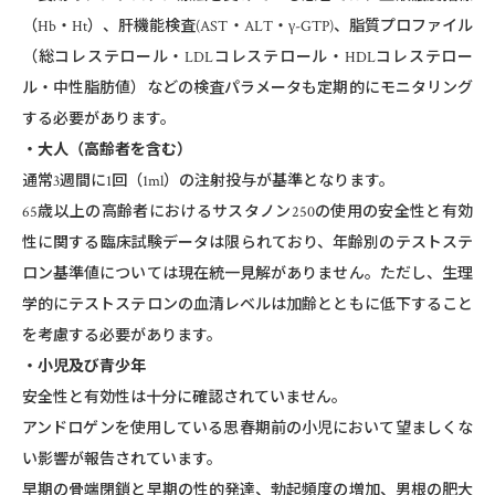
（Hb・Ht）、肝機能検査(AST・ALT・γ-GTP)、脂質プロファイル
（総コレステロール・LDLコレステロール・HDLコレステロー
ル・中性脂肪値）などの検査パラメータも定期的にモニタリング
する必要があります。
・大人（高齢者を含む）
通常3週間に1回（1ml）の注射投与が基準となります。
65歳以上の高齢者におけるサスタノン250の使用の安全性と有効
性に関する臨床試験データは限られており、年齢別のテストステ
ロン基準値については現在統一見解がありません。ただし、生理
学的にテストステロンの血清レベルは加齢とともに低下すること
を考慮する必要があります。
・小児及び青少年
安全性と有効性は十分に確認されていません。
アンドロゲンを使用している思春期前の小児において望ましくな
い影響が報告されています。
早期の骨端閉鎖と早期の性的発達、勃起頻度の増加、男根の肥大