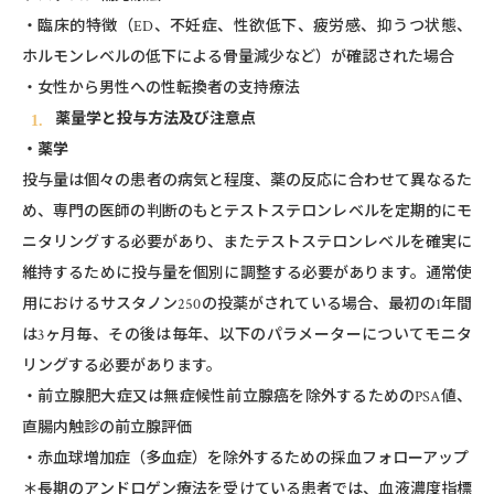
・臨床的特徴（ED、不妊症、性欲低下、疲労感、抑うつ状態、
ホルモンレベルの低下による⾻量減少など）が確認された場合
・女性から男性への性転換者の支持療法
薬量学と投与方法及び注意点
・薬学
投与量は個々の患者の病気と程度、薬の反応に合わせて異なるた
め、専門の医師の判断のもとテストステロンレベルを定期的にモ
ニタリングする必要があり、またテストステロンレベルを確実に
維持するために投与量を個別に調整する必要があります。通常使
用におけるサスタノン250の投薬がされている場合、最初の1年間
は3ヶ月毎、その後は毎年、以下のパラメーターについてモニタ
リングする必要があります。
・前立腺肥大症又は無症候性前立腺癌を除外するためのPSA値、
直腸内触診の前立腺評価
・赤血球増加症（多血症）を除外するための採血フォローアップ
＊長期のアンドロゲン療法を受けている患者では、血液濃度指標