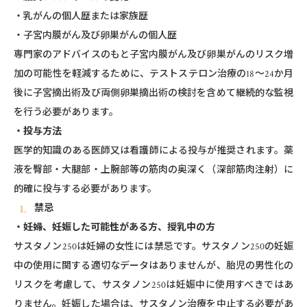
・乳がんの個人歴または家族歴
・子宮内膜がん及び卵巣がんの個人歴
専門家のアドバイスのもと子宮内膜がん及び卵巣がんのリスク増
加の可能性を軽減するために、テストステロン治療の18～24か月
後に子宮摘出術及び両側卵巣摘出術の検討を含めて継続的な監視
を行う必要があります。
・投与方法
医学的知識のある医師又は看護師による投与が推奨されます。薬
液を臀部・大腿部・上腕部等の筋肉の奥深く（深部筋肉注射）に
的確に投与する必要があります。
禁忌
・妊婦、妊娠した可能性がある方、授乳中の方
サスタノン250は妊婦の女性には禁忌です。サスタノン250の妊娠
中の使用に関する適切なデータはありませんが、胎児の男性化の
リスクを考慮して、サスタノン250は妊娠中に使用すべきではあ
りません。妊娠した場合は、サスタノン治療を中止する必要があ