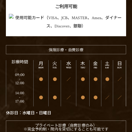
ご利用可能
保険診療・自費診療
診療時間
月
火
水
木
金
土
日
09:00
●
●
／
●
●
●
／
-
12:00
14:00
●
●
／
●
●
／
／
-
17:00
休診日：水曜日・日曜日
プライベート診療（自費診療のみ）
※完全予約制・院内を貸切にすることも可能です