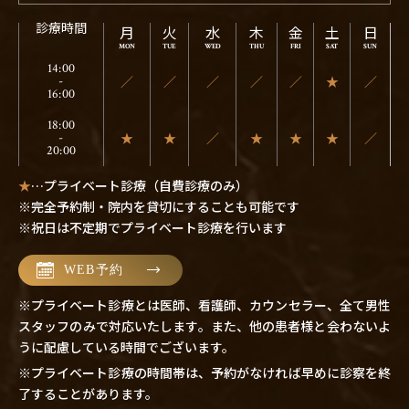
診療時間
月
火
水
木
金
土
日
14:00
／
／
／
／
／
★
／
-
16:00
18:00
★
★
／
★
★
★
／
-
20:00
★
…プライベート診療（自費診療のみ）
※完全予約制・院内を貸切にすることも可能です
※祝日は不定期でプライベート診療を行います
WEB予約
※プライベート診療とは医師、看護師、カウンセラー、全て男性
スタッフのみで対応いたします。また、他の患者様と会わないよ
うに配慮している時間でございます。
※プライベート診療の時間帯は、予約がなければ早めに診察を終
了することがあります。