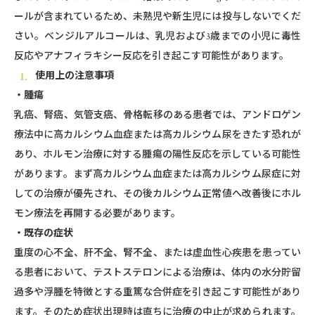
ールが含まれているため、未熟児や新生児には投与しないでくだ
さい。ベンジルアルコールは、乳児および3歳までの小児に毒性
反応やアナフィラキシー反応を引き起こす可能性があります。
使用上の注意事項
・腫瘍
乳癌、腎癌、気管支癌、骨格転移のある患者では、アンドロゲン
療法中に高カルシウム血症または高カルシウム尿をきたす恐れが
あり、ホルモン治療に対する腫瘍の陽性反応を示している可能性
があります。まず高カルシウム血症または高カルシウム尿症に対
しての治療が優先され、その後カルシウム正常値へ改善後にホル
モン療法を再開する必要があります。
・既存の症状
重度の心不全、肝不全、腎不全、または虚血性心疾患を患ってい
る患者において、テストステロンによる治療は、体内の水分貯留
過多や浮腫を特徴とする重篤な合併症を引き起こす可能性があり
ます。そのため症状出現時は直ちに治療の中止が求められます。