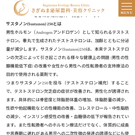
筋肉増強外来で使用する薬剤について
MENU
〜さぎぬま泌尿器科・美容クリニック〜
サスタノン(Sustanon) 250とは
男性ホルモン（Androgen:アンドロゲン）として知られるテストス
テロン。睾丸で⽣成されたテストステロンは、加齢とともに分泌
量が減少します。サスタノン(Sustanon)250は、本来テストステロ
ンの⽋乏によって引き起こされる様々な健康上の問題 (男性の性
腺機能低下症) の改善や⼥性から男性への性転換者の⽀持療法の
目的で使用される薬剤です。
つまりサスタノン250を投与（テストステロン補充）すること
で、テストステロン欠乏症の症状が改善され、男性化が誘導され
ます。具体的には骨密度と除脂肪体重の増加、体脂肪量の減少、
性欲や勃起機能などの性機能の改善、コレステロール・中性脂肪
の減少、インスリン感受性の改善・血糖値の低下が報告されてい
ます。また性転換者へのホルモン療法だけでなく、体質的に成長
や思春期に遅れがある男児への二次性徴の発達の誘導などにも使