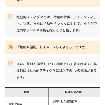
か？
社会的スティグマとは、特定の特徴、アイデンティテ
ィ、状態、または行動を持つ人々に対して、社会が否
定的なラベルや偏見を抱くことを指します。
「差別や偏見」をイメージしてよろしいですか。
はい、差別や偏見も１つの側面として含まれます。具
体的には社会的スティグマには以下の4つの側面があり
ます。
側面
具体的な表現
公然とした差別行為、
対
差別や偏見