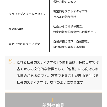
微妙な扱いの違い
グ
否定的なステレオタイプや
対
ラベリングとステレオタイプ
ラベルの貼り付け
ス
社会からの排除や孤立、
対
社会的排除
特定の社会的機会からの締め出し
社
自己評価の低下、自己否定、
対
内面化されたスティグマ
自分自身を非難する感情
幸
これら社会的スティグマの4つの側面は、特に日本では
古くからの文化的な特徴として「包茎」にも向けられ
る場合があるのです。包茎であることが理由で生じる
社会的スティグマは、以下のようになります
1.
差別や偏見