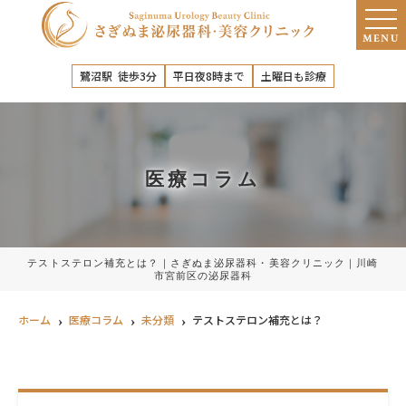
MENU
鷺沼駅 徒歩3分
平日夜8時まで
土曜日も診療
医療コラム
テストステロン補充とは？｜さぎぬま泌尿器科・美容クリニック｜川崎
市宮前区の泌尿器科
ホーム
医療コラム
未分類
テストステロン補充とは？