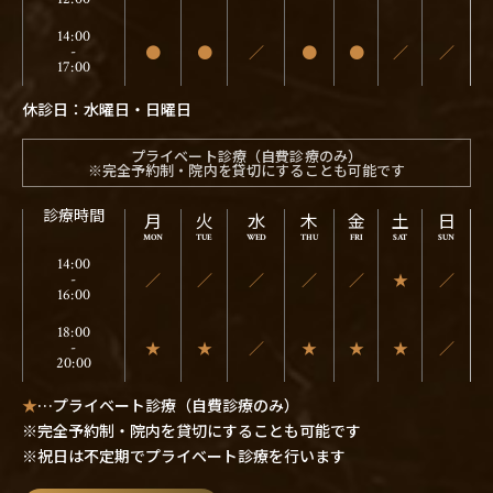
14:00
●
●
／
●
●
／
／
-
17:00
休診日：水曜日・日曜日
プライベート診療（自費診療のみ）
※完全予約制・院内を貸切にすることも可能です
診療時間
月
火
水
木
金
土
日
14:00
／
／
／
／
／
★
／
-
16:00
18:00
★
★
／
★
★
★
／
-
20:00
★
…プライベート診療（自費診療のみ）
※完全予約制・院内を貸切にすることも可能です
※祝日は不定期でプライベート診療を行います