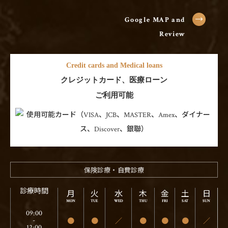
Google MAP and
Review
Credit cards and Medical loans
クレジットカード、医療ローン
ご利用可能
保険診療・自費診療
診療時間
月
火
水
木
金
土
日
09:00
●
●
／
●
●
●
／
-
12:00